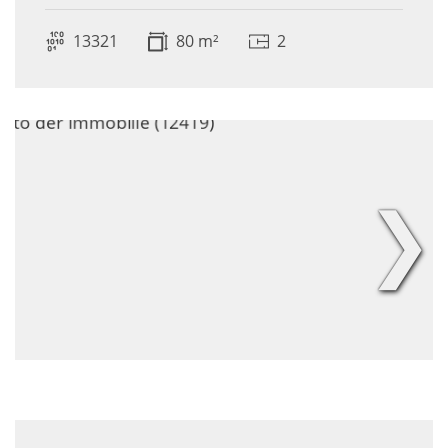
13321
80 m²
2
❯