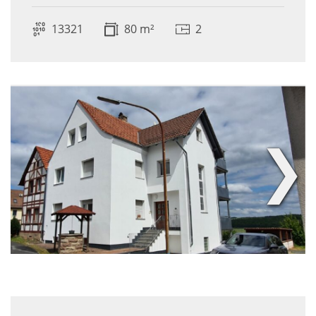
13321
80 m²
2
❯