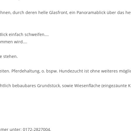
nen, durch deren helle Glasfront, ein Panoramablick über das hes
Blick einfach schweifen….
 kommen wird….
e stehen.
keiten. Pferdehaltung, o. bspw. Hundezucht ist ohne weiteres mögl
htlich bebaubares Grundstück, sowie Wiesenfläche (eingezäunte K
tümer unter: 0172-2827004.