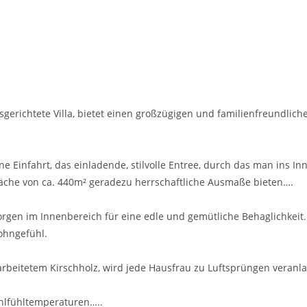
erichtete Villa, bietet einen großzügigen und familienfreundliche
eine Einfahrt, das einladende, stilvolle Entree, durch das man ins
che von ca. 440m² geradezu herrschaftliche Ausmaße bieten….
rgen im Innenbereich für eine edle und gemütliche Behaglichkeit.
Wohngefühl.
rbeitetem Kirschholz, wird jede Hausfrau zu Luftsprüngen veranl
hlfühltemperaturen…..