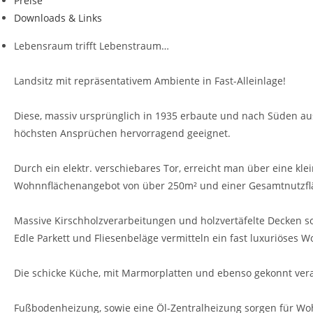
Preise
Downloads & Links
Lebensraum trifft Lebenstraum…
Landsitz mit repräsentativem Ambiente in Fast-Alleinlage!
Diese, massiv ursprünglich in 1935 erbaute und nach Süden ausg
höchsten Ansprüchen hervorragend geeignet.
Durch ein elektr. verschiebares Tor, erreicht man über eine kl
Wohnnflächenangebot von über 250m² und einer Gesamtnutzflä
Massive Kirschholzverarbeitungen und holzvertäfelte Decken so
Edle Parkett und Fliesenbeläge vermitteln ein fast luxuriöses 
Die schicke Küche, mit Marmorplatten und ebenso gekonnt vera
Fußbodenheizung, sowie eine Öl-Zentralheizung sorgen für Wo