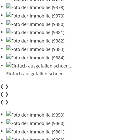
Einfach ausgefallen schoen...
❮
❯
❮
❯
❮
❯