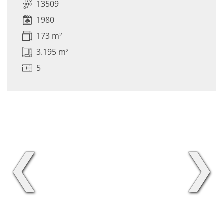
13509
1980
173 m²
3.195 m²
5
❮
❯