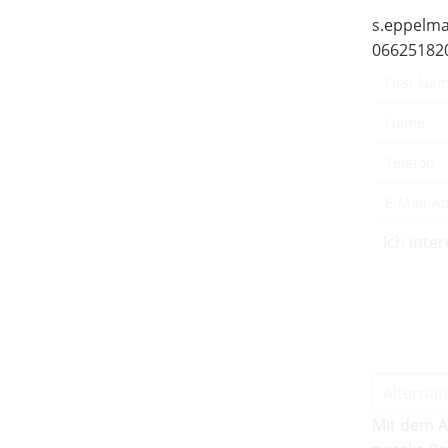
s.eppelma
06625182
Mit dem A