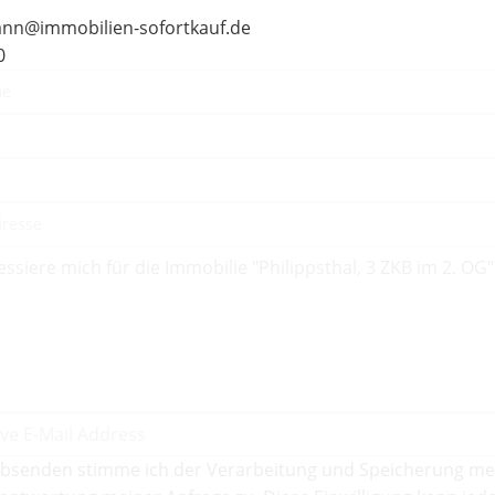
nn@immobilien-sofortkauf.de
0
bsenden stimme ich der Verarbeitung und Speicherung me