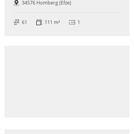
34576 Homberg (Efze)
61
111 m²
1