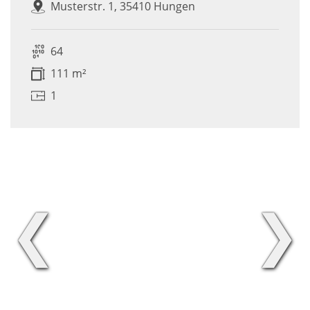
Musterstr. 1, 35410 Hungen
64
111 m²
1
❮
❯